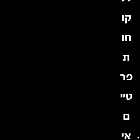
קו
חו
ת
פר
טיי
ם
אי