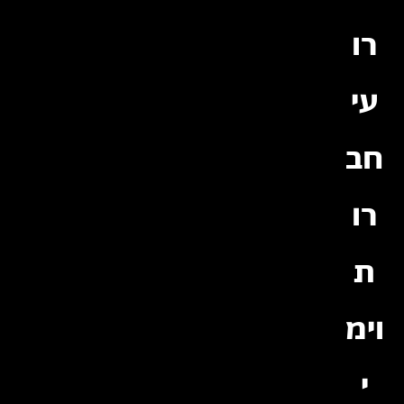
רו
עי
חב
רו
ת
וימ
י