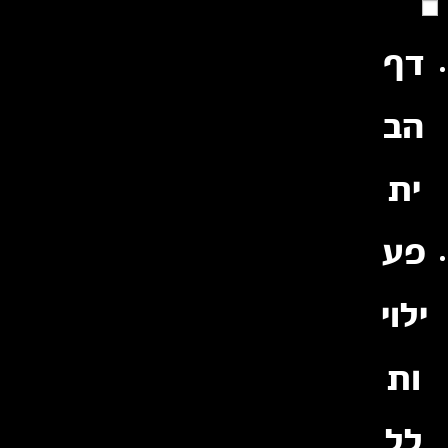
Ski
t
conten
דף
הב
ית
פע
ילוי
ות
לל