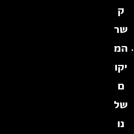
ק
שר
המ
יקו
ם
של
נו