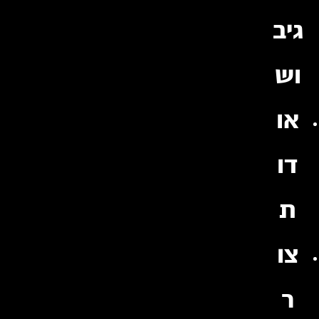
גיב
וש
או
דו
ת
צו
ר